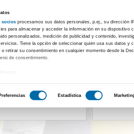
datos
 socios
procesamos sus datos personales, p.ej., su dirección I
es para almacenar y acceder la información en su dispositivo co
nido personalizados, medición de publicidad y contenido, investi
servicios. Tiene la opción de seleccionar quién usa sus datos y 
 o retirar su consentimiento en cualquier momento desde la Dec
Menú de consentimiento.
 en alquiler
para encontrar
tu
siéramos:
 sobre su ubicación geográfica que puede tener una precisión de
tivo analizándolo activamente para buscar características específ
Preferencias
Estadística
Marketin
Precio
Máximo
sobre cómo se procesan sus datos personales y establezca su
 de datos
. Puede cambiar o retirar su consentimiento en cualq
es.