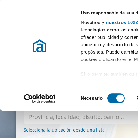
Uso responsable de sus 
Especialistas en pisos en alquiler
Nosotros y
nuestros 1022
tecnologías como las cooki
ofrecer publicidad y conte
audiencia y desarrollo de 
propósitos. Puede cambiar
cookies o clicando en el 
20.476 pisos
Si lo permite, también qui
Recopilar información
metros
S
Identificar su disposi
Necesario
e
¿
Dónde buscas
piso en alquiler?
digitales)
l
Obtenga más información 
e
preferencias en la
sección
c
en la Declaración de cooki
Selecciona la ubicación desde una lista
c