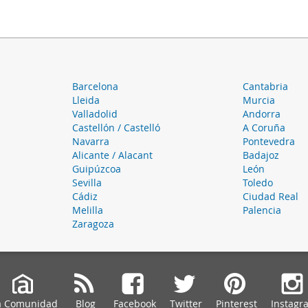
Barcelona
Cantabria
Lleida
Murcia
Valladolid
Andorra
Castellón / Castelló
A Coruña
Navarra
Pontevedra
Alicante / Alacant
Badajoz
Guipúzcoa
León
Sevilla
Toledo
Cádiz
Ciudad Real
Melilla
Palencia
Zaragoza
a Comunidad
Blog
Facebook
Twitter
Pinterest
Instagr