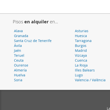
Pisos
en alquiler
en...
Alava
Asturias
Granada
Huesca
Santa Cruz de Tenerife
Tarragona
Ávila
Burgos
Jaén
Madrid
Teruel
Vizcaya
Ceuta
Cuenca
Ourense
La Rioja
Almería
Illes Balears
Huelva
Lugo
Soria
Valencia / València
L