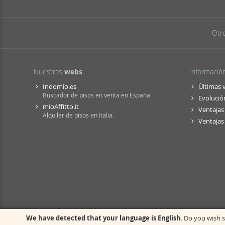
Otr
Nuestras
webs
Informació
Indomio.es
Últimas 
Buscador de pisos en venta en España
Evolución
mioAffitto.it
Ventajas 
Alquiler de pisos en Italia.
Ventajas 
We have detected that your language is English
. Do you wish s