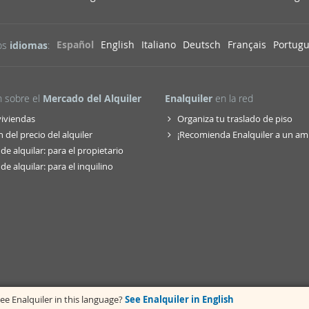
Español
English
Italiano
Deutsch
Français
Portug
os
idiomas
:
n sobre el
Mercado del Alquiler
Enalquiler
en la red
viviendas
Organiza tu traslado de piso
 del precio del alquiler
¡Recomienda Enalquiler a un am
de alquilar: para el propietario
de alquilar: para el inquilino
ee Enalquiler in this language?
See Enalquiler in English