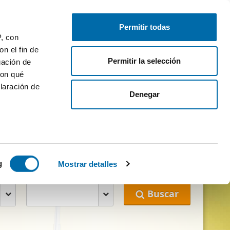
Publica gratis
Inicia sesión
Permitir todas
P, con
n el fin de
Permitir la selección
gación de
con qué
laración de
Denegar
 futuro hogar
 varios
icas (huellas
g
Mostrar detalles
Habitaciones
s
Buscar
uier momento