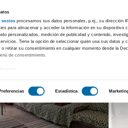
datos
 socios
procesamos sus datos personales, p.ej., su dirección I
iso en Mare Nostrum - Mercado, Puerto de Sagunto,
es para almacenar y acceder la información en su dispositivo co
nido personalizados, medición de publicidad y contenido, investi
servicios. Tiene la opción de seleccionar quién usa sus datos y 
 o retirar su consentimiento en cualquier momento desde la Dec
Menú de consentimiento.
siéramos:
 sobre su ubicación geográfica que puede tener una precisión de
tivo analizándolo activamente para buscar características específ
Preferencias
Estadística
Marketin
sobre cómo se procesan sus datos personales y establezca su
 de datos
. Puede cambiar o retirar su consentimiento en cualq
es.