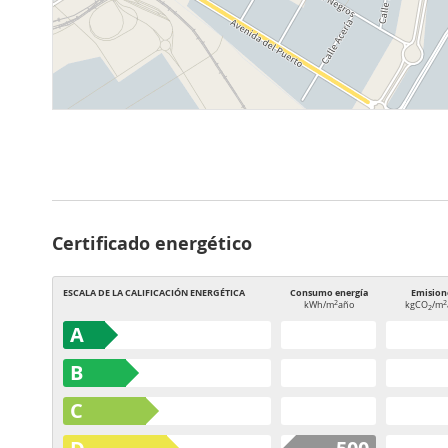
Certificado energético
ESCALA DE LA CALIFICACIÓN ENERGÉTICA
Consumo energía
Emision
2
2
kWh/m
año
kgCO
/m
2
A
B
C