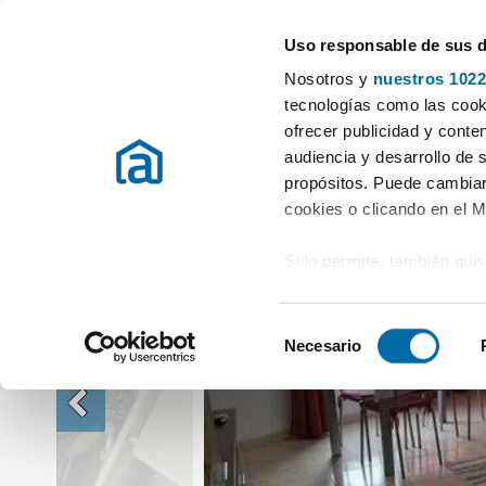
Uso responsable de sus 
Especialistas en pisos en alquiler
Nosotros y
nuestros 1022
Alquiler Pisos Valencia / València
Alquiler Pisos Sagunt / sagunto
P
tecnologías como las cooki
ofrecer publicidad y conte
audiencia y desarrollo de 
propósitos. Puede cambiar
cookies o clicando en el 
Si lo permite, también qui
Recopilar información
metros
S
Identificar su disposi
Necesario
e
digitales)
l
Obtenga más información 
e
preferencias en la
sección
c
en la Declaración de cooki
c