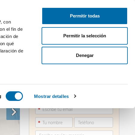
Publica gratis
Inicia sesión
Permitir todas
P, con
n el fin de
Permitir la selección
gación de
con qué
laración de
Denegar
 varios
960 36...
icas (huellas
g
Mostrar detalles
Ver teléfono
s
uier momento