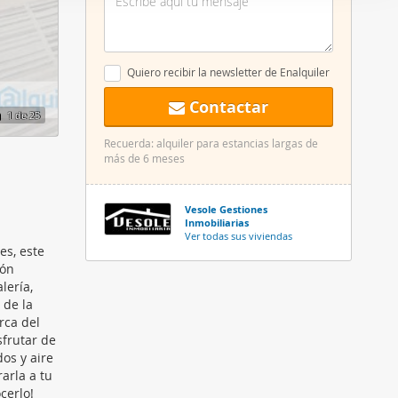
er funciones
 haga del
den
Quiero recibir la newsletter de Enalquiler
r del uso
Contactar
1
de 25
Recuerda: alquiler para estancias largas de
más de 6 meses
Vesole Gestiones
Inmobiliarias
Ver todas sus viviendas
es, este
lón
lería,
 de la
rca del
sfrutar de
os y aire
arla a tu
cerlo!