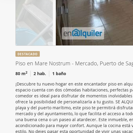
i
Las cookies de este sitio 
ó
de redes sociales y analiz
n
sitio web con nuestros par
d
combinarla con otra inform
e
que haya hecho de sus ser
c
o
n
DESTACADO
s
Piso en Mare Nostrum - Mercado, Puerto de Sa
e
n
2
80 m
2 hab.
1 baño
t
¡Descubre tu nuevo hogar en este encantador piso en alquil
i
espacio cuenta con dos cómodas habitaciones, perfectas p
m
comedor es ideal para disfrutar de momentos inolvidables 
i
ofrece la posibilidad de personalizarla a tu gusto. SE A
playa y del puerto marítimo, este piso te permitirá disfrut
e
mercado y del ayuntamiento, lo que facilita el acceso a to
n
una buena cena o un paseo al atardecer. Este inmueble, e
t
acondicionado para mayor confort. Aunque la cocina está va
o
estilo. No dejes pasar esta oportunidad de vivir unas vacac