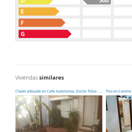
D
500
E
F
G
Viviendas
similares
Chalet adosado en Calle Autonomia, Doctor Palos - Alto Palancia, Sagunto/Sagunt,