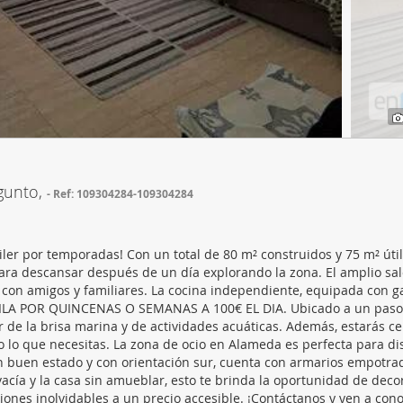
web se usan para personalizar el contenido y los anuncios, ofrec
ar el tráfico. Además, compartimos información sobre el uso que
tners de redes sociales, publicidad y análisis web, quienes pue
ación que les haya proporcionado o que hayan recopilado a parti
vicios.
gunto,
Ref: 109304284-109304284
er por temporadas! Con un total de 80 m² construidos y 75 m² útil
ara descansar después de un día explorando la zona. El amplio sa
con amigos y familiares. La cocina independiente, equipada con ga
LQUILA POR QUINCENAS O SEMANAS A 100€ EL DIA. Ubicado a un paso
ar de la brisa marina y de actividades acuáticas. Además, estarás ce
do lo que necesitas. La zona de ocio en Alameda es perfecta para di
n buen estado y con orientación sur, cuenta con armarios empotrad
cía y la casa sin amueblar, esto te brinda la oportunidad de decor
iones inolvidables a un precio accesible. ¡Contáctanos y ven a cono