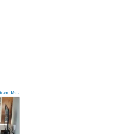
Ático en Calle Virgen del Losar, Mare Nostrum - Mercado, Puerto de Sagunto,