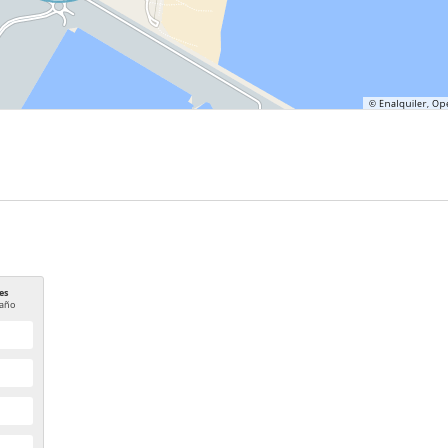
es
año