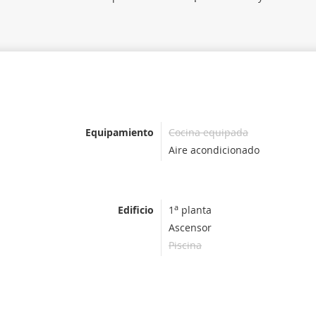
Equipamiento
Cocina equipada
Aire acondicionado
a
Edificio
1
planta
Ascensor
Piscina