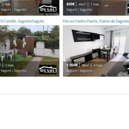
849€
2
2 Hab.
45m
1 Hab.
 Sagunt / Sagunto
Sagunt / Sagunto
 El Castillo, Sagunto/Sagunt,
Piso en Centro Puerto, Puerto de Sagunto
1.000€
2
2
1 Hab.
98m
4 Hab.
 Sagunt / Sagunto
Sagunt / Sagunto